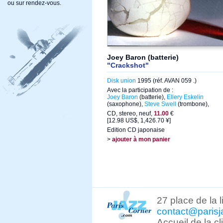
ou sur rendez-vous.
Joey Baron (batterie)
"Crackshot"
Disk union
1995 (réf. AVAN 059 .)
Avec la participation de :
Joey Baron
(batterie),
Ellery Eskelin
(saxophone),
Steve Swell
(trombone),
CD, stereo, neuf,
11.00
€
[12.98 US$, 1,426.70 ¥]
Edition CD japonaise
>
ajouter à mon panier
27 place de la 
contact@parisj
Accueil de la c