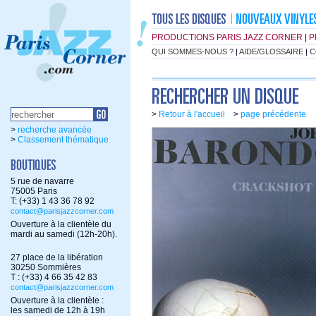
PRODUCTIONS PARIS JAZZ CORNER
|
P
QUI SOMMES-NOUS ?
|
AIDE/GLOSSAIRE
|
C
>
Retour à l'accueil
>
page précédente
>
recherche avancée
>
Classement thématique
5 rue de navarre
75005 Paris
T: (+33) 1 43 36 78 92
contact@parisjazzcorner.com
Ouverture à la clientèle du
mardi au samedi (12h-20h).
27 place de la libération
30250 Sommières
T : (+33) 4 66 35 42 83
contact@parisjazzcorner.com
Ouverture à la clientèle :
les samedi de 12h à 19h