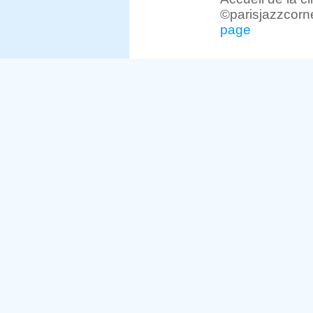
©parisjazzcorn
page