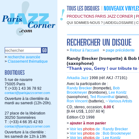
PRODUCTIONS PARIS JAZZ CORNER
|
P
QUI SOMMES-NOUS ?
|
AIDE/GLOSSAIRE
|
C
>
Retour à l'accueil
>
page précédente
>
recherche avancée
Randy Brecker (trompette) & Bob
>
Classement thématique
(saxophone)
"Thank you, Gerry ! our tribute to
Arkadia Jazz
1998 (réf. AKJ -77191)
5 rue de navarre
Avec la participation de :
75005 Paris
Randy Brecker
(trompette),
Bob
T: (+33) 1 43 36 78 92
Brookmeyer
(trombone),
Lee Konitz
contact@parisjazzcorner.com
(saxophone),
Ted Rosenthal
(piano),
Ouverture à la clientèle du
Ron Vincent
(batterie),
¬ Various Artists
mardi au samedi (12h-20h).
CD, stereo, occasion,
8.00
€
[9.44 US$, 1,037.60 ¥]
27 place de la libération
Edition CD 1998
30250 Sommières
T : (+33) 4 66 35 42 83
>
ajouter à mon panier
contact@parisjazzcorner.com
>
Voir les
photos
de : Randy Brecker
Ouverture à la clientèle :
>
Voir les
photos
de : Bob Brookmeyer
les samedi de 12h à 19h
>
Voir les
photos
de : Lee Konitz