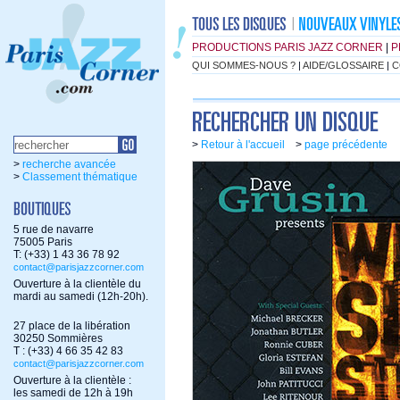
PRODUCTIONS PARIS JAZZ CORNER
|
P
QUI SOMMES-NOUS ?
|
AIDE/GLOSSAIRE
|
C
>
Retour à l'accueil
>
page précédente
>
recherche avancée
>
Classement thématique
5 rue de navarre
75005 Paris
T: (+33) 1 43 36 78 92
contact@parisjazzcorner.com
Ouverture à la clientèle du
mardi au samedi (12h-20h).
27 place de la libération
30250 Sommières
T : (+33) 4 66 35 42 83
contact@parisjazzcorner.com
Ouverture à la clientèle :
les samedi de 12h à 19h