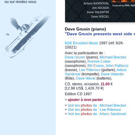
ou sur rendez-vous.
Dave Grusin (piano)
"Dave Grusin presents west side 
N2K Encoded Music
1997 (réf. N2K-
10021)
Avec la participation de :
Dave Grusin
(piano),
Michael Brecker
(saxophone),
Ronnie Cuber
(saxophone),
Bill Evans
,
John Patitucci
(basse),
Lee Ritenour
(guitare),
Arturo
Sandoval
(trompette),
Dave Valentin
(flûte),
Dave Weckl
(batterie),
CD, stereo, occasion,
11.00
€
[12.98 US$, 1,426.70 ¥]
Edition CD 1997
>
ajouter à mon panier
>
Voir les
photos
de : Michael Brecker
>
Voir les
photos
de : Lee Ritenour
>
Voir les
photos
de : Arturo Sandoval