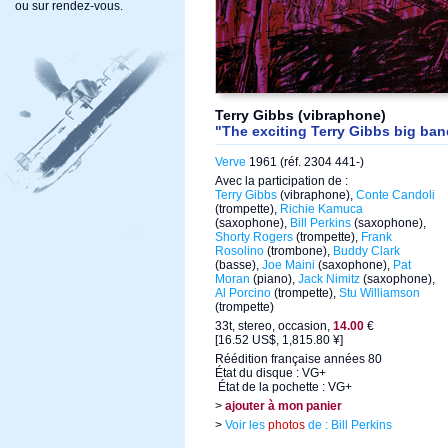
ou sur rendez-vous.
Terry Gibbs (vibraphone)
"The exciting Terry Gibbs big ban
Verve
1961 (réf. 2304 441-)
Avec la participation de :
Terry Gibbs
(vibraphone),
Conte Candoli
(trompette),
Richie Kamuca
(saxophone),
Bill Perkins
(saxophone),
Shorty Rogers
(trompette),
Frank
Rosolino
(trombone),
Buddy Clark
(basse),
Joe Maini
(saxophone),
Pat
Moran
(piano),
Jack Nimitz
(saxophone),
Al Porcino
(trompette),
Stu Williamson
(trompette)
33t, stereo, occasion,
14.00
€
[16.52 US$, 1,815.80 ¥]
Réédition française années 80
État du disque : VG+
État de la pochette : VG+
>
ajouter à mon panier
>
Voir les
photos
de : Bill Perkins