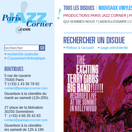
PRODUCTIONS PARIS JAZZ CORNER
|
P
QUI SOMMES-NOUS ?
|
AIDE/GLOSSAIRE
|
C
>
Retour à l'accueil
>
page précédente
>
recherche avancée
>
Classement thématique
5 rue de navarre
75005 Paris
T: (+33) 1 43 36 78 92
contact@parisjazzcorner.com
Ouverture à la clientèle du
mardi au samedi (12h-20h).
27 place de la libération
30250 Sommières
T : (+33) 4 66 35 42 83
contact@parisjazzcorner.com
Ouverture à la clientèle :
les samedi de 12h à 19h