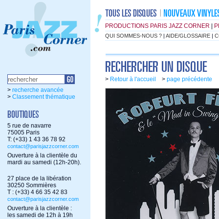
PRODUCTIONS PARIS JAZZ CORNER
|
P
QUI SOMMES-NOUS ?
|
AIDE/GLOSSAIRE
|
C
>
Retour à l'accueil
>
page précédente
>
recherche avancée
>
Classement thématique
5 rue de navarre
75005 Paris
T: (+33) 1 43 36 78 92
contact@parisjazzcorner.com
Ouverture à la clientèle du
mardi au samedi (12h-20h).
27 place de la libération
30250 Sommières
T : (+33) 4 66 35 42 83
contact@parisjazzcorner.com
Ouverture à la clientèle :
les samedi de 12h à 19h