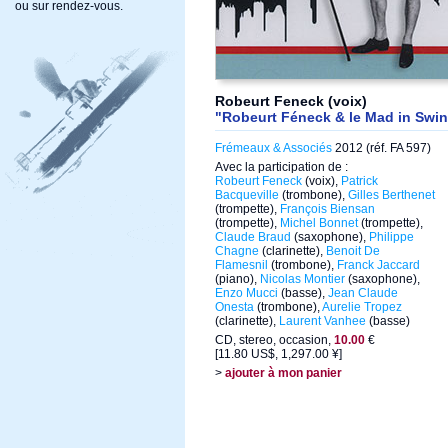
ou sur rendez-vous.
Robeurt Feneck (voix)
"Robeurt Féneck & le Mad in Swi
Frémeaux & Associés
2012 (réf. FA 597)
Avec la participation de :
Robeurt Feneck
(voix),
Patrick
Bacqueville
(trombone),
Gilles Berthenet
(trompette),
François Biensan
(trompette),
Michel Bonnet
(trompette),
Claude Braud
(saxophone),
Philippe
Chagne
(clarinette),
Benoit De
Flamesnil
(trombone),
Franck Jaccard
(piano),
Nicolas Montier
(saxophone),
Enzo Mucci
(basse),
Jean Claude
Onesta
(trombone),
Aurelie Tropez
(clarinette),
Laurent Vanhee
(basse)
CD, stereo, occasion,
10.00
€
[11.80 US$, 1,297.00 ¥]
>
ajouter à mon panier