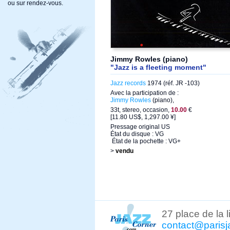
ou sur rendez-vous.
Jimmy Rowles (piano)
"Jazz is a fleeting moment"
Jazz records
1974 (réf. JR -103)
Avec la participation de :
Jimmy Rowles
(piano),
33t, stereo, occasion,
10.00
€
[11.80 US$, 1,297.00 ¥]
Pressage original US
État du disque : VG
État de la pochette : VG+
>
vendu
27 place de la 
contact@parisj