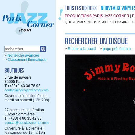
PRODUCTIONS PARIS JAZZ CORNER
|
P
QUI SOMMES-NOUS ?
|
AIDE/GLOSSAIRE
|
C
>
Retour à l'accueil
>
page précédente
>
recherche avancée
>
Classement thématique
5 rue de navarre
75005 Paris
T: (+33) 1 43 36 78 92
contact@parisjazzcorner.com
Ouverture à la clientèle du
mardi au samedi (12h-20h).
27 place de la libération
30250 Sommières
T : (+33) 4 66 35 42 83
contact@parisjazzcorner.com
Ouverture à la clientèle :
les samedi de 12h à 19h