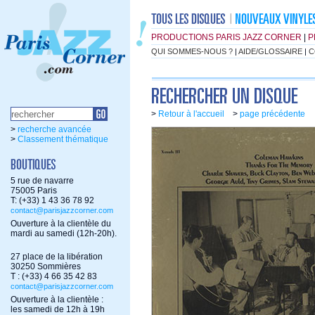
PRODUCTIONS PARIS JAZZ CORNER
|
P
QUI SOMMES-NOUS ?
|
AIDE/GLOSSAIRE
|
C
>
Retour à l'accueil
>
page précédente
>
recherche avancée
>
Classement thématique
5 rue de navarre
75005 Paris
T: (+33) 1 43 36 78 92
contact@parisjazzcorner.com
Ouverture à la clientèle du
mardi au samedi (12h-20h).
27 place de la libération
30250 Sommières
T : (+33) 4 66 35 42 83
contact@parisjazzcorner.com
Ouverture à la clientèle :
les samedi de 12h à 19h