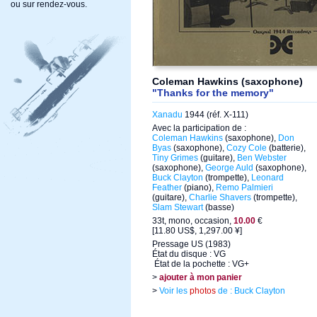
ou sur rendez-vous.
Coleman Hawkins (saxophone)
"Thanks for the memory"
Xanadu
1944 (réf. X-111)
Avec la participation de :
Coleman Hawkins
(saxophone),
Don
Byas
(saxophone),
Cozy Cole
(batterie),
Tiny Grimes
(guitare),
Ben Webster
(saxophone),
George Auld
(saxophone),
Buck Clayton
(trompette),
Leonard
Feather
(piano),
Remo Palmieri
(guitare),
Charlie Shavers
(trompette),
Slam Stewart
(basse)
33t, mono, occasion,
10.00
€
[11.80 US$, 1,297.00 ¥]
Pressage US (1983)
État du disque : VG
État de la pochette : VG+
>
ajouter à mon panier
>
Voir les
photos
de : Buck Clayton