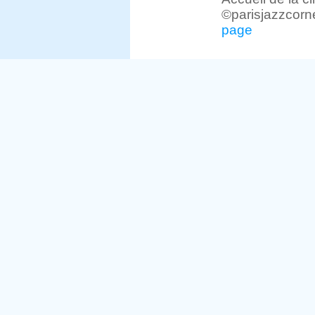
©parisjazzcorn
page