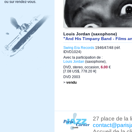
ou sur rendez-vous.
Louis Jordan (saxophone)
"And His Timpany Band - Films a
Swing Era Records
1946/47/48 (réf.
IDVD1024)
Avec la participation de :
Louis Jordan
(saxophone),
DVD, stereo, occasion,
6.00
€
[7.08 US$, 778.20 ¥]
DVD 2003
>
vendu
27 place de la 
contact@parisj
Accueil de la c