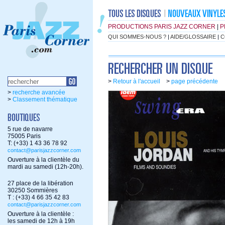
PRODUCTIONS PARIS JAZZ CORNER
|
P
QUI SOMMES-NOUS ?
|
AIDE/GLOSSAIRE
|
C
>
Retour à l'accueil
>
page précédente
>
recherche avancée
>
Classement thématique
5 rue de navarre
75005 Paris
T: (+33) 1 43 36 78 92
contact@parisjazzcorner.com
Ouverture à la clientèle du
mardi au samedi (12h-20h).
27 place de la libération
30250 Sommières
T : (+33) 4 66 35 42 83
contact@parisjazzcorner.com
Ouverture à la clientèle :
les samedi de 12h à 19h