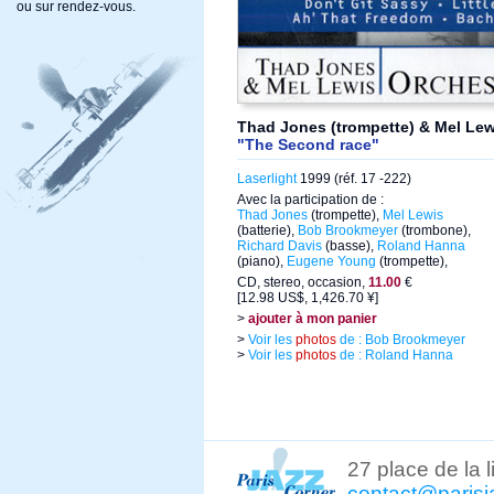
ou sur rendez-vous.
Thad Jones (trompette) & Mel Lewi
"The Second race"
Laserlight
1999 (réf. 17 -222)
Avec la participation de :
Thad Jones
(trompette),
Mel Lewis
(batterie),
Bob Brookmeyer
(trombone),
Richard Davis
(basse),
Roland Hanna
(piano),
Eugene Young
(trompette),
CD, stereo, occasion,
11.00
€
[12.98 US$, 1,426.70 ¥]
>
ajouter à mon panier
>
Voir les
photos
de : Bob Brookmeyer
>
Voir les
photos
de : Roland Hanna
27 place de la 
contact@parisj