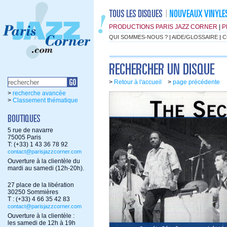
PRODUCTIONS PARIS JAZZ CORNER
|
P
QUI SOMMES-NOUS ?
|
AIDE/GLOSSAIRE
|
C
>
Retour à l'accueil
>
page précédente
>
recherche avancée
>
Classement thématique
5 rue de navarre
75005 Paris
T: (+33) 1 43 36 78 92
contact@parisjazzcorner.com
Ouverture à la clientèle du
mardi au samedi (12h-20h).
27 place de la libération
30250 Sommières
T : (+33) 4 66 35 42 83
contact@parisjazzcorner.com
Ouverture à la clientèle :
les samedi de 12h à 19h