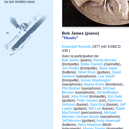
ou sur rendez-vous.
Bob James (piano)
"Heads"
Essential! Records
1977 (réf. ESMCD
430 )
Avec la participation de :
Bob James
(piano),
Randy Brecker
(trompette),
Eddie Daniels
(clarinette),
Jon Faddis
(trompette),
Steve Gadd
(batterie),
Steve Khan
(guitare),
David
Sanborn
(saxophone),
Lew Soloff
(trompette),
Grover Washington
(saxophone),
Wayne Andre
(trombone),
Phil Bodner
(saxophone),
Michael
Brecker
(saxophone),
Jim Buffington
(cor),
John Frosk
(trompette),
Eric Gale
(guitare),
Peter Gordon
(cor),
Alphonso
Johnson
(basse),
Gary King
(basse),
Jeff
Layton
(guitare),
Will Lee
(basse),
Ralph
MacDonald
(percussions),
Michael
Mainieri
,
George Marge
(saxophone),
Jeff Mironov
(guitare),
Andy Newmark
(batterie),
Gerry Niewood
(Multi-
instruments),
Marvin Stamm
(trompette),