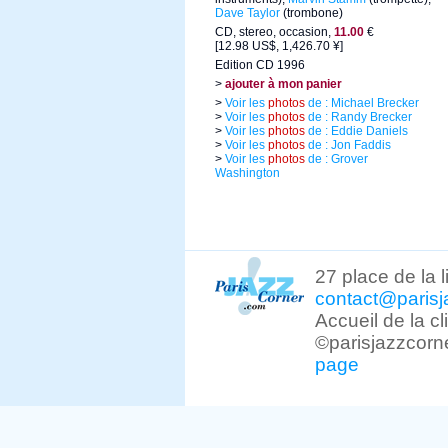
Dave Taylor
(trombone)
CD, stereo, occasion,
11.00
€
[12.98 US$, 1,426.70 ¥]
Edition CD 1996
>
ajouter à mon panier
>
Voir les
photos
de : Michael Brecker
>
Voir les
photos
de : Randy Brecker
>
Voir les
photos
de : Eddie Daniels
>
Voir les
photos
de : Jon Faddis
>
Voir les
photos
de : Grover
Washington
27 place de la 
contact@parisj
Accueil de la c
©parisjazzcorn
page