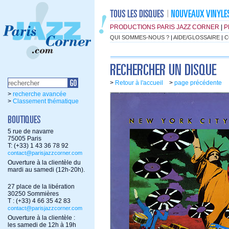
PRODUCTIONS PARIS JAZZ CORNER
|
P
QUI SOMMES-NOUS ?
|
AIDE/GLOSSAIRE
|
C
>
Retour à l'accueil
>
page précédente
>
recherche avancée
>
Classement thématique
5 rue de navarre
75005 Paris
T: (+33) 1 43 36 78 92
contact@parisjazzcorner.com
Ouverture à la clientèle du
mardi au samedi (12h-20h).
27 place de la libération
30250 Sommières
T : (+33) 4 66 35 42 83
contact@parisjazzcorner.com
Ouverture à la clientèle :
les samedi de 12h à 19h