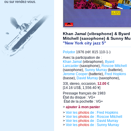
ou sur rendez-vous.
Khan Jamal (vibraphone) & Byard
Mitchell (saxophone) & Sunny Murr
"New York city jazz 5"
Polydor
1976 (réf. 815 110-1-)
Avec la participation de :
Khan Jamal
(vibraphone),
Byard
Lancaster
(saxophone),
Roscoe Mitchell
(saxophone),
Sunny Murray
(batterie),
Jerome Cooper
(batterie),
Fred Hopkins
(basse),
David Murray
(saxophone),
33t, stereo, occasion,
12.00
€
[14.16 US$, 1,556.40 ¥]
Pressage français de 1983
État du disque : VG+
État de la pochette : VG+
>
ajouter à mon panier
>
Voir les
photos
de : Fred Hopkins
>
Voir les
photos
de : Roscoe Mitchell
>
Voir les
photos
de : David Murray
>
Voir les
photos
de : Sunny Murray